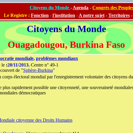
Citoyens du Monde
-
Agenda
-
Congrès des Peuple
Le Registre :
Fonction
-
l'institution
-
A notre sujet
-
Territoires
Citoyens du Monde
Ouagadougou, Burkina Faso
ocratie mondiale
,
problèmes mondiaux
 le
:
20/11/2013.
Centre n° 49-1
 couvert de "
Sphère-Burkina
"
n corps électoral mondial par l'enregistrement volontaire des citoyens d
 le plus rapidement possible une citoyenneté, une souveraineté mondiales
 mondiales démocratiques
 Mondiale citoyenne des Droits Humains