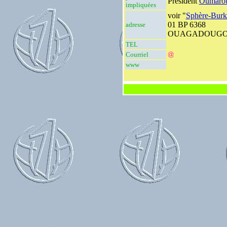
Président
Oumaro
impliquées
voir "
Sphère-Burk
01 BP 6368
adresse
OUAGADOUGO
TEL
Courriel
www