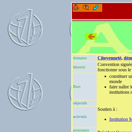
-
-
Citoyenneté
,
dém
domaine
Convention signée
Identité
fonctionne sous le
constituer u
monde
Buts
faire naître
institutions
objectifs
Soutien à :
activités
Institution
personnes