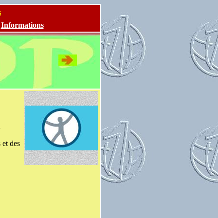
s
-
Informations
u
 et des