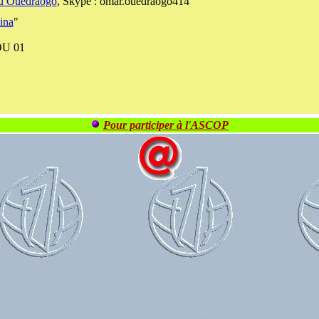
u Ouedraogo
, Skype : omar.ouedraogo414
ina
"
U 01
Pour participer à l'ASCOP