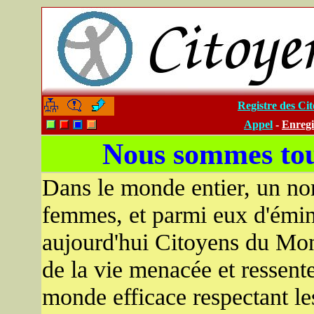
Registre des C
-
-
Appel
-
Enregi
Nous sommes to
Dans le monde entier, un no
femmes, et parmi eux d'émine
aujourd'hui Citoyens du Mon
de la vie menacée et ressent
monde efficace respectant les