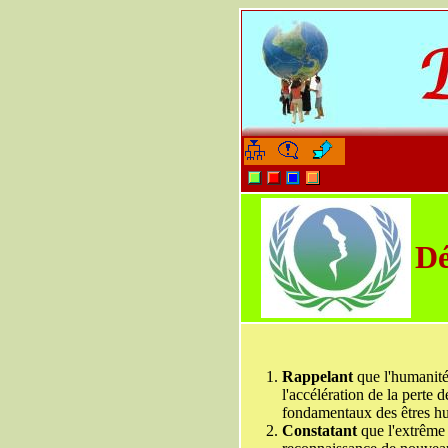
-
-
Dé
Rappelant
que l'humanité 
l'accélération de la perte d
fondamentaux des êtres hum
Constatant
que l'extrême 