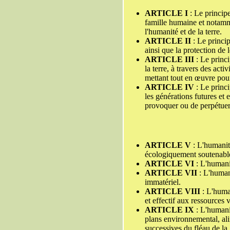
ARTICLE I
: Le principe
famille humaine et notamme
l'humanité et de la terre.
ARTICLE II
: Le princip
ainsi que la protection de 
ARTICLE III
: Le princi
la terre, à travers des ac
mettant tout en œuvre pour
ARTICLE IV
: Le princi
les générations futures et 
provoquer ou de perpétuer 
ARTICLE V
: L'humanit
écologiquement soutenabl
ARTICLE VI
: L'humanit
ARTICLE VII
: L'humani
immatériel.
ARTICLE VIII
: L'human
et effectif aux ressources 
ARTICLE IX
: L'humanit
plans environnemental, ali
successives du fléau de la 