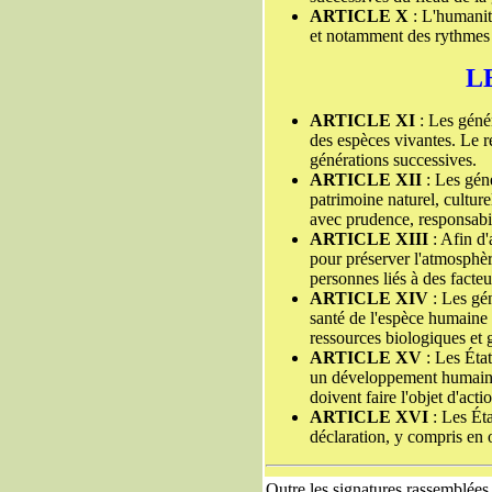
ARTICLE X
: L'humanité
et notamment des rythmes in
L
ARTICLE XI
: Les génér
des espèces vivantes. Le re
générations successives.
ARTICLE XII
: Les géné
patrimoine naturel, culturel
avec prudence, responsabil
ARTICLE XIII
: Afin d'
pour préserver l'atmosphère
personnes liés à des facte
ARTICLE XIV
: Les gén
santé de l'espèce humaine e
ressources biologiques et g
ARTICLE XV
: Les État
un développement humain et
doivent faire l'objet d'ac
ARTICLE XVI
: Les Éta
déclaration, y compris en 
Outre les signatures rassemblées 