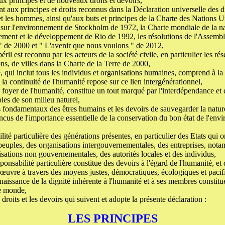
x principes et de nouveaux droits et devoirs,
 aux principes et droits reconnus dans la Déclaration universelle des 
 et les hommes, ainsi qu'aux buts et principes de la Charte des Nations U
 sur l'environnement de Stockholm de 1972, la Charte mondiale de la n
nement et le développement de Rio de 1992, les résolutions de l'Assemb
 " de 2000 et " L'avenir que nous voulons " de 2012,
il est reconnu par les acteurs de la société civile, en particulier les r
ions, de villes dans la Charte de la Terre de 2000,
 qui inclut tous les individus et organisations humaines, comprend à la 
e la continuité de l'humanité repose sur ce lien intergénérationnel,
 foyer de l'humanité, constitue un tout marqué par l'interdépendance et q
les de son milieu naturel,
s fondamentaux des êtres humains et les devoirs de sauvegarder la natur
ncus de l'importance essentielle de la conservation du bon état de l'env
lité particulière des générations présentes, en particulier des Etats qui 
 peuples, des organisations intergouvernementales, des entreprises, not
isations non gouvernementales, des autorités locales et des individus,
ponsabilité particulière constitue des devoirs à l'égard de l'humanité, e
n œuvre à travers des moyens justes, démocratiques, écologiques et pacif
aissance de la dignité inhérente à l'humanité et à ses membres constitue
le monde,
 droits et les devoirs qui suivent et adopte la présente déclaration :
LES PRINCIPES