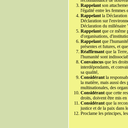
reconnaissance de nouveau
Rappelant
son attachement
l'égalité entre les femmes
Rappelant
la Déclaration
Déclaration sur l'environ
Déclaration du millénaire
Rappelant
que ce même pér
d'organisations, d'institut
Rappelant
que l'humanité,
présentes et futures, et qu
Réaffirmant
que la Terre,
l'humanité sont indissociab
Convaincus
que les droit
interdépendants, et convai
sa qualité,
Considérant
la responsabi
la matière, mais aussi des
multinationales, des organ
Considérant
que cette res
droits, doivent être mis e
Considérant
que la reconn
justice et de la paix dans 
Proclame les principes, les