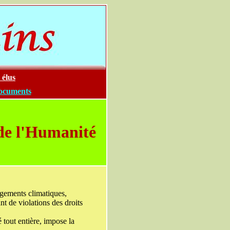
 élus
documents
 de l'Humanité
angements climatiques,
ant de violations des droits
 tout entière, impose la