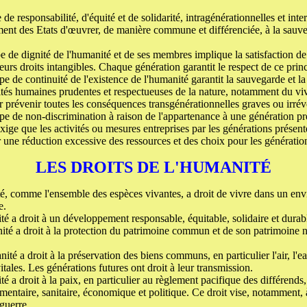
 de responsabilité, d'équité et de solidarité, intragénérationnelles et inte
nt des Etats d'œuvrer, de manière commune et différenciée, à la sauveg
e de dignité de l'humanité et de ses membres implique la satisfaction 
leurs droits intangibles. Chaque génération garantit le respect de ce prin
pe de continuité de l'existence de l'humanité garantit la sauvegarde et la
tivités humaines prudentes et respectueuses de la nature, notamment du v
 prévenir toutes les conséquences transgénérationnelles graves ou irréve
pe de non-discrimination à raison de l'appartenance à une génération pré
exige que les activités ou mesures entreprises par les générations présent
une réduction excessive des ressources et des choix pour les génération
LES DROITS DE L'HUMANITÉ
é, comme l'ensemble des espèces vivantes, a droit de vivre dans un env
e.
é a droit à un développement responsable, équitable, solidaire et durab
té a droit à la protection du patrimoine commun et de son patrimoine nat
ité a droit à la préservation des biens communs, en particulier l'air, l'eau
vitales. Les générations futures ont droit à leur transmission.
é a droit à la paix, en particulier au règlement pacifique des différends, 
mentaire, sanitaire, économique et politique. Ce droit vise, notamment, 
guerre.