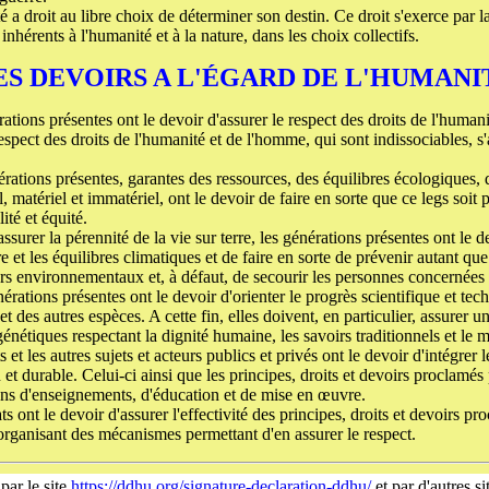
 a droit au libre choix de déterminer son destin. Ce droit s'exerce par 
hérents à l'humanité et à la nature, dans les choix collectifs.
ES DEVOIRS A L'ÉGARD DE L'HUMANI
ations présentes ont le devoir d'assurer le respect des droits de l'huma
spect des droits de l'humanité et de l'homme, qui sont indissociables, s'
rations présentes, garantes des ressources, des équilibres écologiques
, matériel et immatériel, ont le devoir de faire en sorte que ce legs soit p
ité et équité.
assurer la pérennité de la vie sur terre, les générations présentes ont le
 et les équilibres climatiques et de faire en sorte de prévenir autant qu
urs environnementaux et, à défaut, de secourir les personnes concernées e
érations présentes ont le devoir d'orienter le progrès scientifique et tech
t des autres espèces. A cette fin, elles doivent, en particulier, assurer un
énétiques respectant la dignité humaine, les savoirs traditionnels et le m
s et les autres sujets et acteurs publics et privés ont le devoir d'intégre
 durable. Celui-ci ainsi que les principes, droits et devoirs proclamés 
tions d'enseignements, d'éducation et de mise en œuvre.
ts ont le devoir d'assurer l'effectivité des principes, droits et devoirs pr
organisant des mécanismes permettant d'en assurer le respect.
par le site
https://ddhu.org/signature-declaration-ddhu/
et par d'autres si