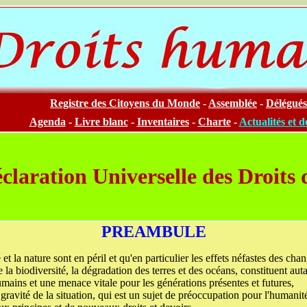
Registre des Citoyens du Monde
-
Assemblée
-
Délégués
Agenda
-
Livre blanc
-
Inventaires
-
Charte
-
Actualités et 
claration Universelle des Droits
PREAMBULE
et la nature sont en péril et qu'en particulier les effets néfastes des ch
e la biodiversité, la dégradation des terres et des océans, constituent aut
ains et une menace vitale pour les générations présentes et futures,
gravité de la situation, qui est un sujet de préoccupation pour l'humanité