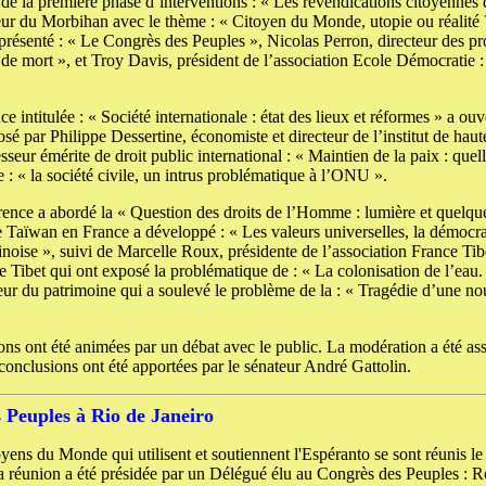
s de la première phase d’interventions : « Les revendications citoyennes d
eur du Morbihan avec le thème : « Citoyen du Monde, utopie ou réalité 
 présenté : « Le Congrès des Peuples », Nicolas Perron, directeur des
e de mort », et Troy Davis, président de l’association Ecole Démocratie 
 intitulée : « Société internationale : état des lieux et réformes » a ou
osé par Philippe Dessertine, économiste et directeur de l’institut de haute
sseur émérite de droit public international : « Maintien de la paix : qu
: « la société civile, un intrus problématique à l’ONU ».
rence a abordé la « Question des droits de l’Homme : lumière et quelqu
 Taïwan en France a développé : « Les valeurs universelles, la démocrat
oise », suivi de Marcelle Roux, présidente de l’association France Ti
e Tibet qui ont exposé la problématique de : « La colonisation de l’eau
teur du patrimoine qui a soulevé le problème de la : « Tragédie d’une no
ons ont été animées par un débat avec le public. La modération a été as
conclusions ont été apportées par le sénateur André Gattolin.
 Peuples à Rio de Janeiro
oyens du Monde qui utilisent et soutiennent l'Espéranto se sont réunis l
a réunion a été présidée par un Délégué élu au Congrès des Peuples :