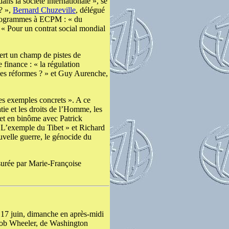
ans la société internationale », se
? »,
Bernard Chuzeville
, délégué
 programmes à ECPM : « du
: « Pour un contrat social mondial
vert un champ de pistes de
 finance : « la régulation
elles réformes ? » et Guy Aurenche,
es exemples concrets ». A ce
ie et les droits de l’Homme, les
bet en binôme avec Patrick
. L’exemple du Tibet » et Richard
uvelle guerre, le génocide du
surée par Marie-Françoise
e 17 juin, dimanche en après-midi
 Rob Wheeler, de Washington