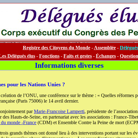
Registre des Citoyens du Monde
-
Assemblée
-
Délégués
Les Délégués élus
-
Fonctions
-
Faits et gestes
-
Échanges
-
Question
Informations diverses
es pour les Nations Unies ?
 création de l’ONU, une conférence sur le thème : « Quelles réformes po
ançaise (Paris 75006) le 14 avril dernier.
conjointement par
Marie-Françoise Lamperti
, présidente de l’associatio
des Hauts-de-Seine, en partenariat avec les associations : France-Tibet,
 du monde -France
(CDM) et Ensemble Contre la Peine de mort (ECP
 trois grands thèmes ont donné lieu à des interventions portant sur les é