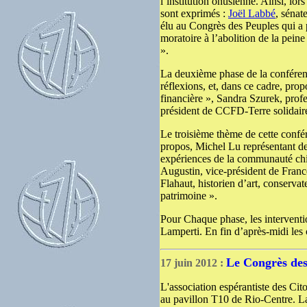
l’institution onusienne. Ainsi, lor
sont exprimés :
Joël Labbé
, sénat
élu au Congrès des Peuples qui a
moratoire à l’abolition de la pein
».
La deuxième phase de la conférence
réflexions, et, dans ce cadre, prop
financière », Sandra Szurek, profe
président de CCFD-Terre solidaire 
Le troisième thème de cette confé
propos, Michel Lu représentant de
expériences de la communauté chin
Augustin, vice-président de Franc
Flahaut, historien d’art, conserva
patrimoine ».
Pour Chaque phase, les interventi
Lamperti. En fin d’après-midi les 
Le Congrès des
17 juin 2012 :
L'association espérantiste des Cit
au pavillon T10 de Rio-Centre. L