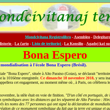
Mondcivitana Registrolibro
-
Asembleo
-
Delegitar
istorio
-
La ĉarto
-
Listo de teritorioj
-
La Konsilio
-
Agadoj kaj su
Bona Espero
 mondialisation à l'école Bona Espero (Brésil).
niale "Bona Espero", située à Alto Paraiso (Goias), se déclarait "territo
st la 1016ème enregistrée.
Ce dimanche 18 novembre 2018,
y sera ina
rappellera cet engagement, au moment même où , à Paris, on célèbrera le
vembre, la stèle était en voie de finition.
"D'un côté en portugais, de 
illes symboliques avec les distances qui les séparent de Alto Paraiso : 
vés les noms des 77 personnes qui ont signé la déclaration de mondiali
réation de ce monument symbolique du fait que la terre est unique et qu