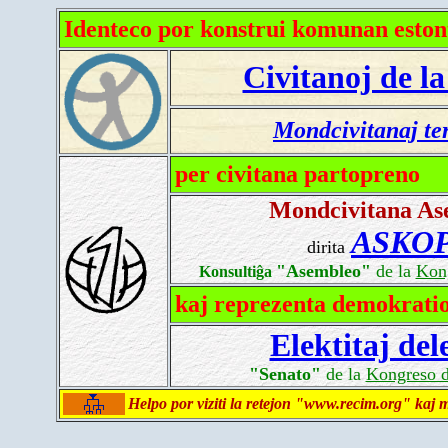
Identeco por konstrui komunan eston
Civitanoj de l
Mondcivitanaj ter
per civitana partopreno
Mondcivitana As
ASKO
dirita
"Asembleo"
de la
Kong
Konsultiĝa
kaj reprezenta demokratio
Elektitaj del
"Senato"
de la
Kongreso d
Helpo por viziti la retejon "www.recim.org" kaj m